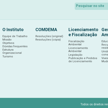
O Instituto
COMDEMA
Licenciamento
Ge
e Fiscalização
Am
Equipe de Trabalho
Resoluções (original)
Missão
Resoluções (cópia)
Fiscalização
Educ
Objetivos
Ambiental
Recu
Dúvidas frequentes
resí
Licenciamento
Estrutura
Ambiental
Unid
Organizacional
cons
Legislação
Turismo
Publicação e Pedidos
Vive
de Licenciamento
Muda
Todos os direitos re