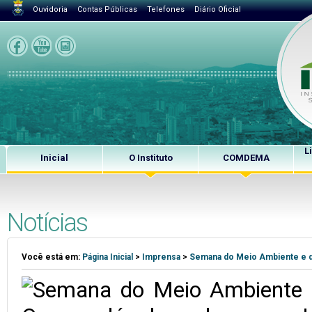
Ouvidoria
Contas Públicas
Telefones
Diário Oficial
L
Inicial
O Instituto
COMDEMA
Notícias
Você está em:
Página Inicial
>
Imprensa
>
Semana do Meio Ambiente e do