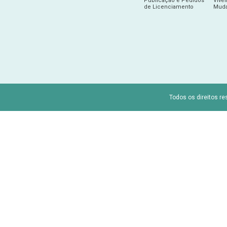
Publicação e Pedidos
Vive
de Licenciamento
Muda
Todos os direitos re