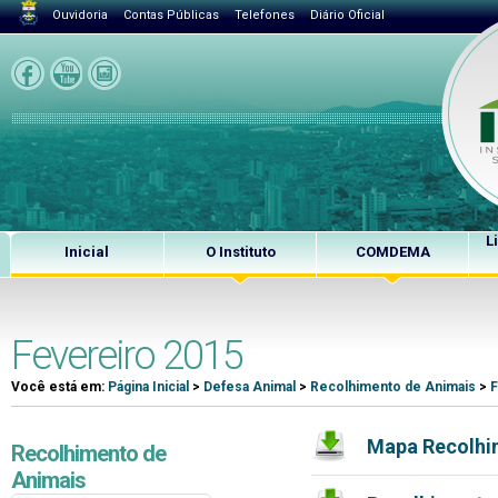
Ouvidoria
Contas Públicas
Telefones
Diário Oficial
L
Inicial
O Instituto
COMDEMA
Fevereiro 2015
Você está em:
Página Inicial
>
Defesa Animal
>
Recolhimento de Animais
>
F
Mapa Recolhi
Recolhimento de
Animais