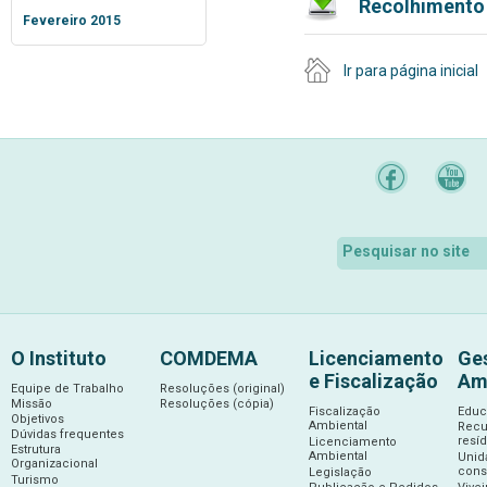
Recolhimento
Fevereiro 2015
Ir para página inicial
O Instituto
COMDEMA
Licenciamento
Ge
e Fiscalização
Am
Equipe de Trabalho
Resoluções (original)
Missão
Resoluções (cópia)
Fiscalização
Educ
Objetivos
Ambiental
Recu
Dúvidas frequentes
resí
Licenciamento
Estrutura
Ambiental
Unid
Organizacional
cons
Legislação
Turismo