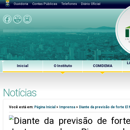
Ouvidoria
Contas Públicas
Telefones
Diário Oficial
L
Inicial
O Instituto
COMDEMA
Notícias
Você está em:
Página Inicial
>
Imprensa
>
Diante da previsão de forte El 