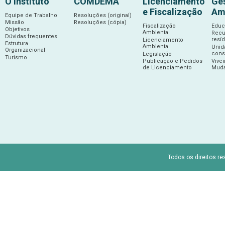
O Instituto
COMDEMA
Licenciamento
Ge
e Fiscalização
Am
Equipe de Trabalho
Resoluções (original)
Missão
Resoluções (cópia)
Fiscalização
Educ
Objetivos
Ambiental
Recu
Dúvidas frequentes
resí
Licenciamento
Estrutura
Ambiental
Unid
Organizacional
cons
Legislação
Turismo
Publicação e Pedidos
Vive
de Licenciamento
Muda
Todos os direitos re