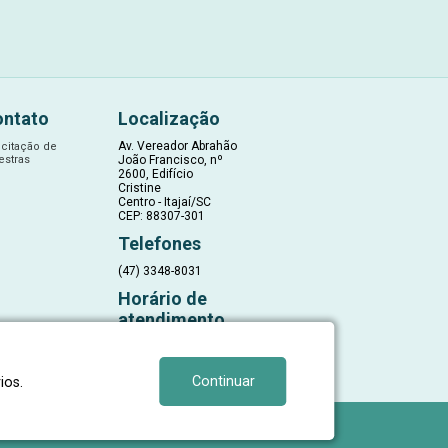
ontato
Localização
Av. Vereador Abrahão
icitação de
estras
João Francisco, nº
2600, Edifício
Cristine
Centro - Itajaí/SC
CEP: 88307-301
Telefones
(47) 3348-8031
Horário de
atendimento
13h às 19h de
segunda a sexta-
feira
Continuar
ios.