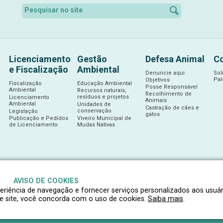
Licenciamento
Gestão
Defesa Animal
C
e Fiscalização
Ambiental
Denuncie aqui
Sol
Pal
Objetivos
Fiscalização
Educação Ambiental
Posse Responsável
Ambiental
Recursos naturais,
Recolhimento de
resíduos e projetos
Licenciamento
Animais
Ambiental
Unidades de
Castração de cães e
conservação
Legislação
gatos
Publicação e Pedidos
Viveiro Municipal de
de Licenciamento
Mudas Nativas
AVISO DE COOKIES
xperiência de navegação e fornecer serviços personalizados aos usuár
te site, você concorda com o uso de cookies.
Saiba mais
.
Todos os direitos reservados © 2026- Município de Itajaí