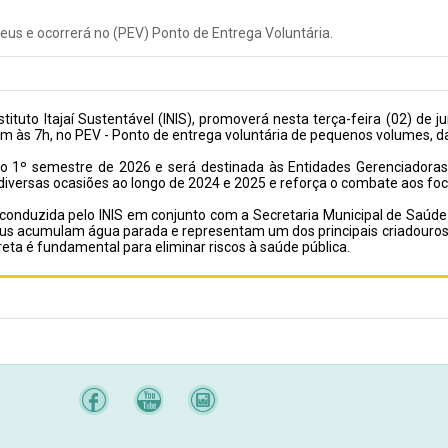
eus e ocorrerá no (PEV) Ponto de Entrega Voluntária.
Instituto Itajaí Sustentável (INIS), promoverá nesta terça-feira (02) 
iam às 7h, no PEV - Ponto de entrega voluntária de pequenos volumes, d
 do 1º semestre de 2026 e será destinada às Entidades Gerenciadora
 em diversas ocasiões ao longo de 2024 e 2025 e reforça o combate aos f
 conduzida pelo INIS em conjunto com a Secretaria Municipal de Saúd
eus acumulam água parada e representam um dos principais criadouro
reta é fundamental para eliminar riscos à saúde pública.